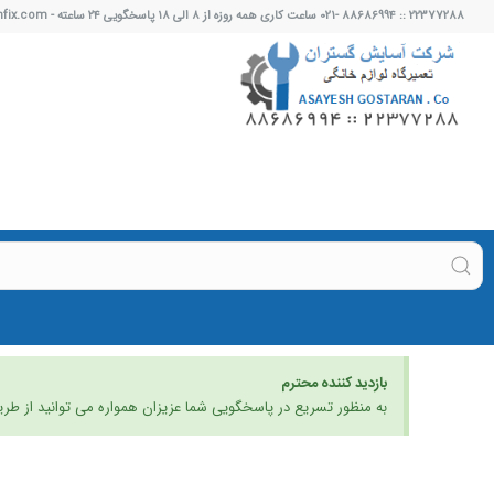
22377288 :: 88686994 -021 ساعت کاری همه روزه از ۸ الی ۱۸ پاسخگویی ۲۴ ساعته - info@boschfix.com
بازدید کننده محترم
به منظور تسریع در پاسخگویی شما عزیزان همواره می توانید از طری