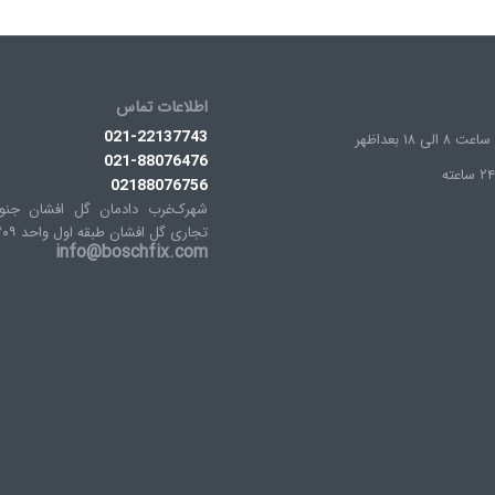
اطلاعات تماس
021-22137743
لی ۱۸ بعداظهر
021-88076476
02188076756
شهرک‌غرب دادمان گل افشان جنو
تجاری گل افشان طبقه اول واحد ۲۰۹
info@boschfix.com